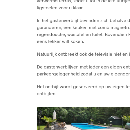
verwarmd terras, zodat u tot in de late uurt
ligstoelen voor u klaar.
In het gastenverblijf bevinden zich behalve
garanderen, een keuken met combimagnetron
regendouche, wastafel en toilet. Bovendien k
eens lekker wilt koken.
Natuurlijk ontbreekt ook de televisie niet en 
De gastenverblijven met ieder een eigen ent
parkeergelegenheid zodat u en uw eigendomm
Het ontbijt wordt geserveerd op uw eigen ter
ontbijten.