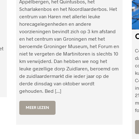
Appélbergen, het Quintusbos, het
Scharlakenbos en het Noordlaarderbos. Het
centrum van Haren met allerlei leuke
horecagelegenheden en andere
voorzieningen bevindt zich op 3 km afstand
e
en het centrum van Groningen met het
beroemde Groninger Museum, het Forum en
et
C
niet te vergeten de Martinitoren is slechts 10
n
d
km verwijderd. Dan hebben we nog het
c
leuke gezellige dorp Zuidlaren, beroemd om
k
de zuidlaardermarkt die ieder jaar op de
C
derde dinsdag van oktober wordt
i
gehouden. Bed [...]
2
m
MEER LEZEN
fo