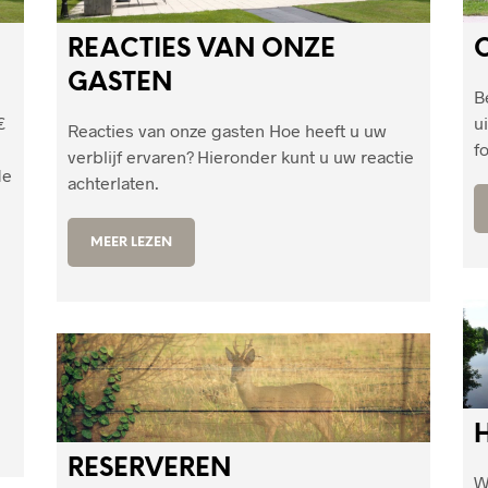
REACTIES VAN ONZE
GASTEN
B
€
u
Reacties van onze gasten Hoe heeft u uw
f
verblijf ervaren? Hieronder kunt u uw reactie
de
achterlaten.
MEER LEZEN
1
RESERVEREN
W