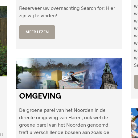
w
Reserveer uw overnachting Search for: Hier
w
zijn wij te vinden!
w
w
MEER LEZEN
w
w
w
w
S
OMGEVING
De groene parel van het Noorden In de
directe omgeving van Haren, ook wel de
groene parel van het Noorden genoemd,
treft u verschillende bossen aan zoals de
ft