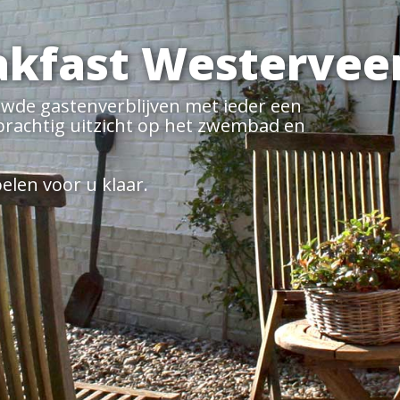
 ons opnemen?
raag.
ken of
uiken.