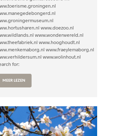
ww.toerisme.groningen.nl
ww.manegedebongerd.nl
ww.groningermuseum.nl
ww.hortusharen.nl www.doezoo.nl
ww.wildlands.nl www.wonderwereld.nl
ww.theefabriek.nl www.hooghoudt.nl
ww.menkemaborg.nl www.fraeylemaborg.nl
ww.verhildersum.nl www.wolinhout.nl
earch for:
MEER LEZEN