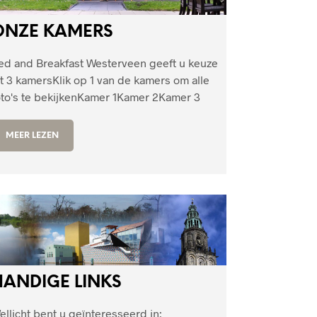
ONZE KAMERS
ed and Breakfast Westerveen geeft u keuze
it 3 kamersKlik op 1 van de kamers om alle
oto's te bekijkenKamer 1Kamer 2Kamer 3
MEER LEZEN
HANDIGE LINKS
ellicht bent u geïnteresseerd in: